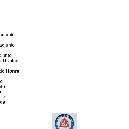
adjunto
adjunto
djunto
3:
Orador
 de Honra
to
nto
to
nto
ada