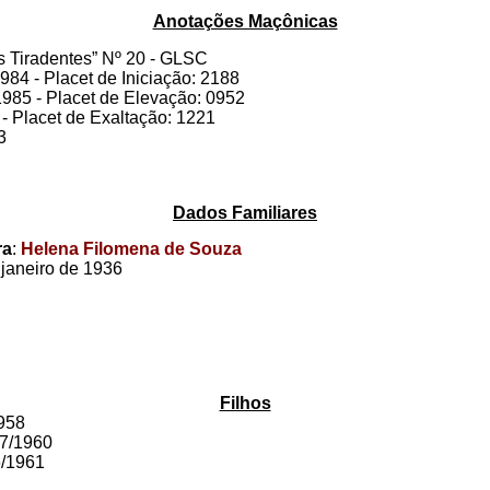
Anotações Maçônicas
es Tiradentes” Nº 20 - GLSC
984 - Placet de Iniciação: 2188
1985 - Placet de Elevação: 0952
 - Placet de Exaltação: 1221
3
Dados Familiares
ra
:
Helena Filomena de Souza
janeiro de 1936
Filhos
1958
07/1960
6/1961