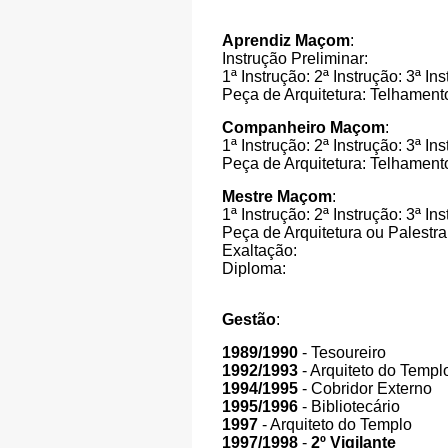
Aprendiz Maçom
:
Instrução Preliminar:
1ª Instrução: 2ª Instrução: 3ª Ins
Peça de Arquitetura: Telhament
Companheiro Maçom
:
1ª Instrução: 2ª Instrução: 3ª In
Peça de Arquitetura: Telhament
Mestre Maçom
:
1ª Instrução: 2ª Instrução: 3ª I
Peça de Arquitetura ou Palestra
Exaltação:
Diploma:
Gestão
:
1989/1990
- Tesoureiro
1992/1993
- Arquiteto do Templ
1994/1995
- Cobridor Externo
1995/1996
- Bibliotecário
1997
- Arquiteto do Templo
1997/1998
-
2º Vigilante