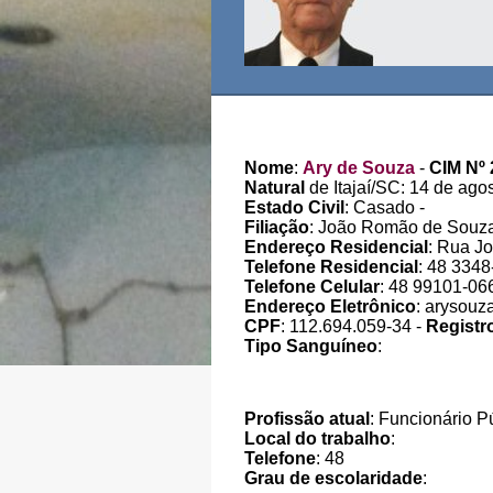
Nome
:
Ary de Souza
-
CIM Nº 
Natural
de Itajaí/SC: 14 de ago
Estado Civil
: Casado -
Filiação
: João Romão de Souza
Endereço Residencial
: Rua Jo
Telefone Residencial
: 48 334
Telefone Celular
: 48 99101-06
Endereço Eletrônico
: arysou
CPF
: 112.694.059-34 -
Registr
Tipo Sanguíneo
:
Profissão atual
: Funcionário P
Local do trabalho
:
Telefone
: 48
Grau de escolaridade
: