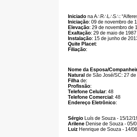
Iniciado
na A
∴
R
∴
L
∴
S
∴
: “Alfer
Iniciação
: 09 de novembro de 1
Elevação
: 29 de novembro de 
Exaltação
: 29 de maio de 1987
Instalação
: 15 de junho de 201
Quite Placet
:
Filiação
:
Nome da Esposa/Companhei
Natural
de São José/SC: 27 de 
Filha
de:
Profissão
:
Telefone Celular
: 48
Telefone Comercial
: 48
Endereço Eletrônico
:
Sérgio
Luís de Souza - 15/12/
Arilene
Denise de Souza - 05/
Luiz
Henrique de Souza - 14/0