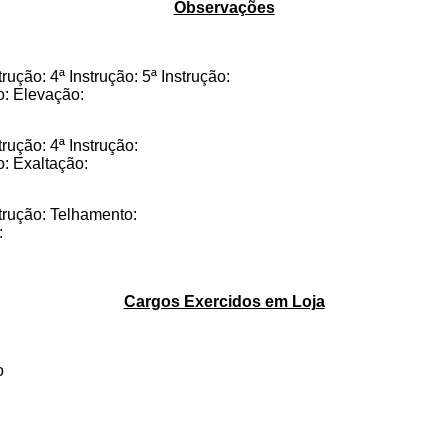
Observações
trução: 4ª Instrução: 5ª Instrução:
o: Elevação:
strução: 4ª Instrução:
o: Exaltação:
nstrução: Telhamento:
:
Cargos Exercidos em Loja
o