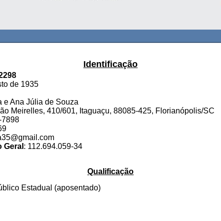
Identificação
2298
sto de 1935
 e Ana Júlia de Souza
ão Meirelles, 410/601, Itaguaçu, 88085-425, Florianópolis/SC
8-7898
69
za35@gmail.com
o Geral
: 112.694.059-34
Qualificação
úblico Estadual (aposentado)