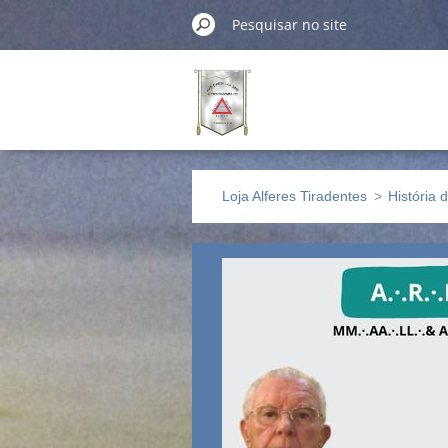
Loja Alferes Tiradentes
>
História 