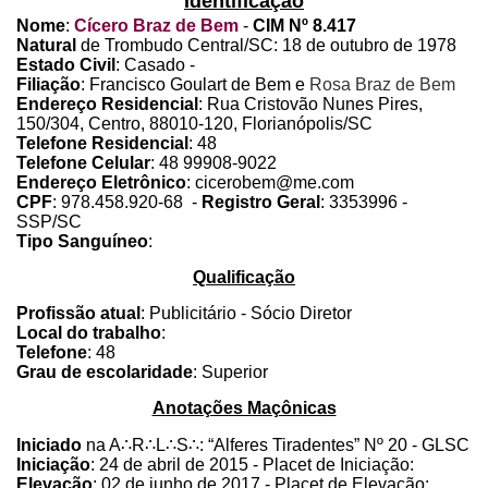
Identificação
Nome
:
Cícero Braz de Bem
-
CIM Nº 8.417
Natural
de Trombudo Central/SC:
18 de outubro de 1978
Estado Civil
: Casado -
Filiação
:
Francisco Goulart de Bem e
Rosa Braz de Bem
Endereço Residencial
: Rua Cristovão Nunes Pires,
150/304, Centro, 88010-120, Florianópolis/SC
Telefone Residencial
: 48
Telefone Celular
: 48 99908-9022
Endereço Eletrônico
: cicerobem@me.com
CPF
: 978.458.920-68 -
Registro Geral
:
3353996 -
SSP/SC
Tipo Sanguíneo
:
Qualificação
Profissão atual
: Publicitário - Sócio Diretor
Local do trabalho
:
Telefone
: 48
Grau de escolaridade
: Superior
Anotações Maçônicas
Iniciado
na A
∴
R
∴
L
∴
S
∴
: “Alferes Tiradentes” Nº 20 - GLSC
Iniciação
:
24 de abril de 2015
- Placet de Iniciação:
Elevação
:
02 de junho de 2017
- Placet de Elevação: