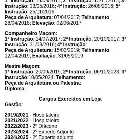
1ª Instrução
: 14/08/2015;
2ª Instrução
: 13/11/2015;
3ª
Instrução
: 13/05/2016;
4ª Instrução
: 26/08/2016;
5ª
Instrução
: 25/11/2016
Peça de Arquitetura
: 07/04/2017;
Telhamento
:
28/04/2018;
Elevação
: 02/06/2017
Companheiro Maçom
:
1ª Instrução
: 14/07/2017;
2ª Instrução
: 20/10/2017;
3ª
Instrução
: 31/08/2018;
4ª Instrução
:
Peça de Arquitetura
: 15/03/2019;
Telhamento
:
12/04/2019;
Exaltação
: 31/05/2019
Mestre Maçom
:
1ª Instrução
: 20/09/2019;
2ª Instrução
: 06/10/2023;
3ª
Instrução
:10/05/2024;
Telhamento
:
Peça de Arquitetura ou Palestra
:
Diploma
:
Cargos Exercidos em Loja
Gestão
:
2019/2021
- Hospitaleiro
2021/2022
- Hospitaleiro
2022/2023
- 2º Diácono
2023/2024
- 2º Experto Adjunto
2024/2025
- 2º Experto adjunto