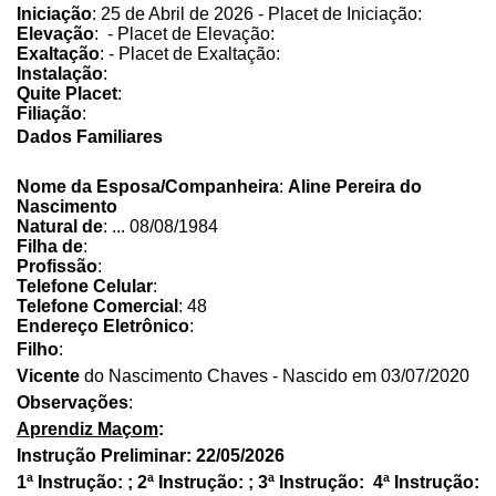
Iniciação
: 25 de Abril de 2026 - Placet de Iniciação:
Elevação
: - Placet de Elevação:
Exaltação
: - Placet de Exaltação:
Instalação
:
Quite Placet
:
Filiação
:
Dados Familiares
Nome da Esposa/Companheira
:
Aline Pereira do
Nascimento
Natural de
: ... 08/08/1984
Filha de
:
Profissão
:
Telefone Celular
:
Telefone Comercial
: 48
Endereço Eletrônico
:
Filho
:
Vicente
do Nascimento Chaves - Nascido em 03/07/2020
Observações
:
Aprendiz Maçom
:
Instrução Preliminar: 22/05/2026
1ª Instrução: ; 2ª Instrução: ; 3ª Instrução: 4ª Instrução: