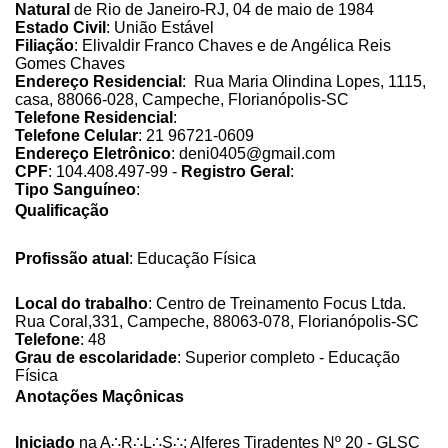
Natural
de Rio de Janeiro-RJ, 04 de maio de 1984
Estado Civil
: União Estável
Filiação
: Elivaldir Franco Chaves e de Angélica Reis
Gomes Chaves
Endereço Residencial
: Rua Maria Olindina Lopes, 1115,
casa, 88066-028, Campeche, Florianópolis-SC
Telefone Residencial
:
Telefone Celular
:
21 96721-0609
Endereço Eletrônico
: deni0405@gmail.com
CPF
: 104.408.497-99 -
Registro Geral
:
Tipo Sanguíneo
:
Qualificação
Profissão atual
: Educação Física
Local do trabalho
: Centro de Treinamento Focus Ltda.
Rua Coral,331, Campeche, 88063-078, Florianópolis-SC
Telefone
: 48
Grau de escolaridade
: Superior completo - Educação
Física
Anotações Maçônicas
Iniciado
na A∴R∴L∴S∴: Alferes Tiradentes Nº 20 - GLSC