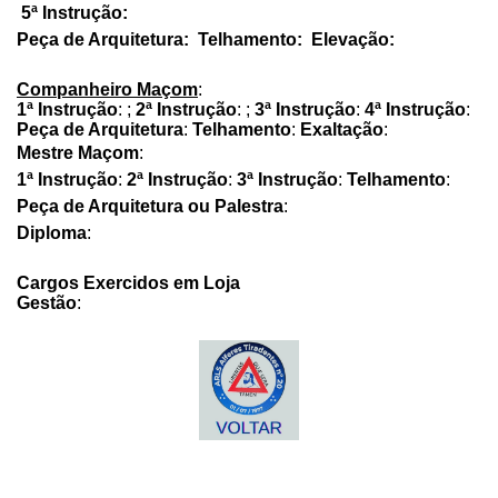
5ª Instrução:
Peça de Arquitetura: Telhamento: Elevação:
Companheiro Maçom
:
1ª Instrução
: ;
2ª Instrução
: ;
3ª Instrução
:
4ª Instrução
:
Peça de Arquitetura
:
Telhamento
:
Exaltação
:
Mestre Maçom
:
1ª Instrução
:
2ª Instrução
:
3ª Instrução
:
Telhamento
:
Peça de Arquitetura ou Palestra
:
Diploma
:
Cargos Exercidos em Loja
Gestão
: