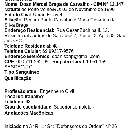
Nome
:
Doan Marcel Braga de Carvalho
-
CIM Nº 12.147
Natural
de Porto Velho/RO: 03 de Novembro de 1990
Estado Civil
: União Estável
Filiação
: Renner Paulo Carvalho e Maria Cesarina da
Silva Braga
Endereço Residencial
: Rua César Zuchinalli, 12,
Residencial Jardins de São José 2, Bloco 13, Apto 33, São
José/SC
Telefone Residencial
: 48
Telefone Celular
: 69 99317-9576
Endereço Eletrônico
: doan.saap@gmail.com
CPF
: 000.711.262-95 -
Registro Geral
: 1.051.155-
SESDEC-RO
Tipo Sanguíneo
:
Qualificação
Profissão atual
: Engenheiro Civil
Local do trabalho
:
Telefone
: 48
Grau de escolaridade
: Superior completo -
Anotações Maçônicas
Iniciado
na A∴R∴L∴S∴: "Defensores da Ordem" Nº 26 -