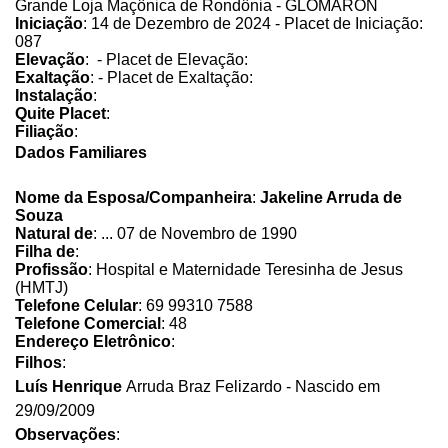
Grande Loja Maçônica de Rondônia - GLOMARON
Iniciação
: 14 de Dezembro de 2024 - Placet de Iniciação:
087
Elevação
: - Placet de Elevação:
Exaltação
: - Placet de Exaltação:
Instalação
:
Quite Placet
:
Filiação
:
Dados Familiares
Nome da Esposa/Companheira
:
Jakeline Arruda de
Souza
Natural de
: ... 07 de Novembro de 1990
Filha de
:
Profissão
: Hospital e Maternidade Teresinha de Jesus
(HMTJ)
Telefone Celular
: 69 99310 7588
Telefone Comercial
: 48
Endereço Eletrônico
:
Filhos
:
Luís Henrique
Arruda Braz Felizardo - Nascido em
29/09/2009
Observações
: