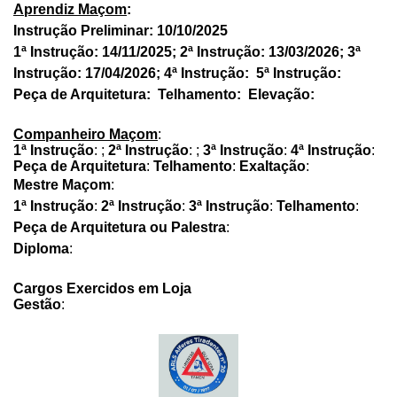
Aprendiz Maçom
:
Instrução Preliminar: 10/10/2025
1ª Instrução: 14/11/2025; 2ª Instrução: 13/03/2026; 3ª
Instrução: 17/04/2026; 4ª Instrução: 5ª Instrução:
Peça de Arquitetura: Telhamento: Elevação:
Companheiro Maçom
:
1ª Instrução
: ;
2ª Instrução
: ;
3ª Instrução
:
4ª Instrução
:
Peça de Arquitetura
:
Telhamento
:
Exaltação
:
Mestre Maçom
:
1ª Instrução
:
2ª Instrução
:
3ª Instrução
:
Telhamento
:
Peça de Arquitetura ou Palestra
:
Diploma
:
Cargos Exercidos em Loja
Gestão
: