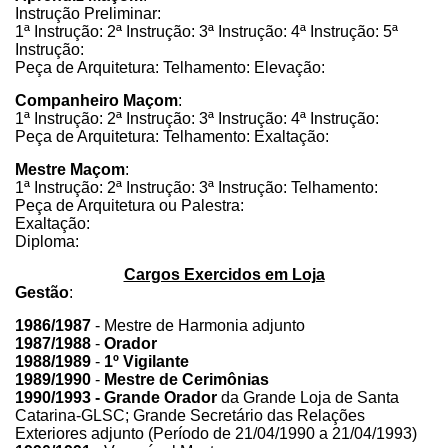
Instrução Preliminar:
1ª Instrução: 2ª Instrução: 3ª Instrução: 4ª Instrução: 5ª
Instrução:
Peça de Arquitetura: Telhamento: Elevação:
Companheiro Maçom
:
1ª Instrução: 2ª Instrução: 3ª Instrução: 4ª Instrução:
Peça de Arquitetura: Telhamento: Exaltação:
Mestre Maçom
:
1ª Instrução: 2ª Instrução: 3ª Instrução: Telhamento:
Peça de Arquitetura ou Palestra:
Exaltação:
Diploma:
Cargos Exercidos em Loja
Gestão
:
1986/1987
- Mestre de Harmonia adjunto
1987/1988
-
Orador
1988/1989
-
1º Vigilante
1989/1990
-
Mestre de Cerimônias
1990/1993 - Grande Orador
da Grande Loja de Santa
Catarina-GLSC; Grande Secretário das Relações
Exteriores adjunto (Período de 21/04/1990 a 21/04/1993)