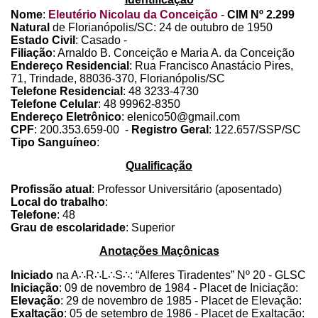
Nome
:
Eleutério Nicolau da Conceição
-
CIM Nº 2.299
Natural
de Florianópolis/SC: 24 de outubro de 1950
Estado Civil
: Casado -
Filiação
: Arnaldo B. Conceição e Maria A. da Conceição
Endereço Residencial
: Rua Francisco Anastácio Pires,
71, Trindade, 88036-370, Florianópolis/SC
Telefone Residencial
: 48 3233-4730
Telefone Celular
: 48 99962-8350
Endereço Eletrônico
: elenico50@gmail.com
CPF
: 200.353.659-00 -
Registro Geral
: 122.657/SSP/SC
Tipo Sanguíneo
:
Qualificação
Profissão atual
: Professor Universitário (aposentado)
Local do trabalho
:
Telefone
: 48
Grau de escolaridade
: Superior
Anotações Maçônicas
Iniciado
na A
∴
R
∴
L
∴
S
∴
: “Alferes Tiradentes” Nº 20 - GLSC
Iniciação
: 09 de novembro de 1984 - Placet de Iniciação:
Elevação
: 29 de novembro de 1985 - Placet de Elevação:
Exaltação
: 05 de setembro de 1986 - Placet de Exaltação: