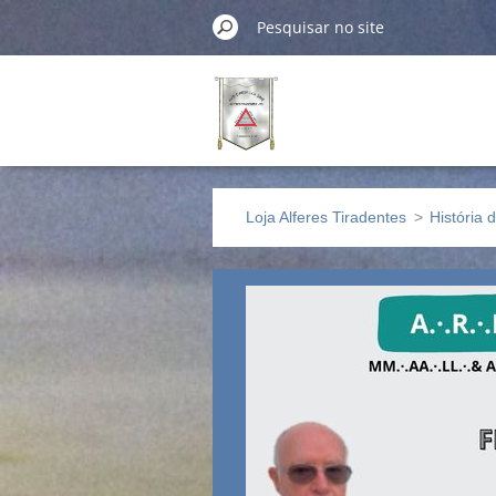
Loja Alferes Tiradentes
>
História 