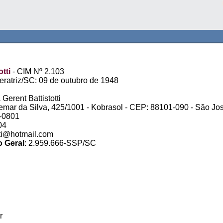
tti
- CIM Nº 2.103
ratriz/SC: 09 de outubro de 1948
 Gerent Battistotti
hemar da Silva, 425/1001 - Kobrasol - CEP: 88101-090 - São Jo
9-0801
04
otti@hotmail.com
o Geral
: 2.959.666-SSP/SC
r