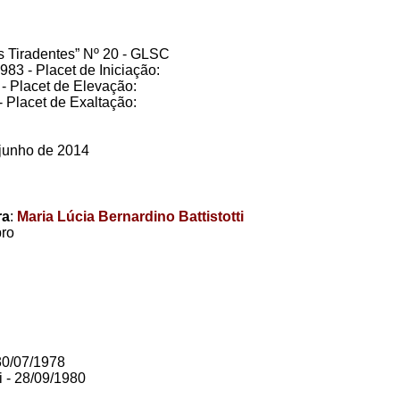
es Tiradentes” Nº 20 - GLSC
83 - Placet de Iniciação:
 - Placet de Elevação:
 - Placet de Exaltação:
 junho de 2014
ra
:
Maria Lúcia Bernardino Battistotti
ro
 30/07/1978
i - 28/09/1980