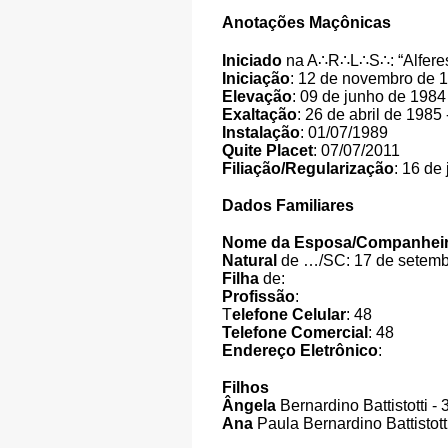
Anotações Maçônicas
Iniciado
na A
∴
R
∴
L
∴
S
∴
: “Alfer
Iniciação
: 12 de novembro de 19
Elevação
: 09 de junho de 1984
Exaltação
: 26 de abril de 1985
Instalação
: 01/07/1989
Quite Placet
: 07/07/2011
Filiação/Regularização
: 16 de
Dados Familiares
Nome da Esposa/Companhei
Natural
de …/SC: 17 de setemb
Filha
de:
Profissão
:
T
elefone Celular
: 48
Telefone Comercial
: 48
Endereço Eletrônico
:
Filhos
Ângela
Bernardino Battistotti -
Ana
Paula Bernardino Battistott