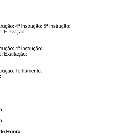
trução: 4ª Instrução: 5ª Instrução:
o: Elevação:
strução: 4ª Instrução:
o: Exaltação:
nstrução: Telhamento:
:
a
a
 de Honra