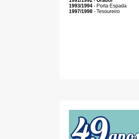
1991/1992
-
Orador
1993/1994
- Porta Espada
1997/1998
- Tesoureiro