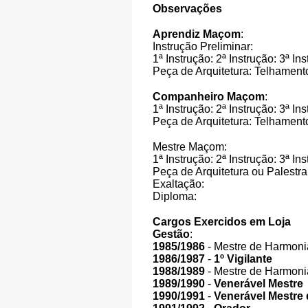
Observações
Aprendiz Maçom
:
Instrução Preliminar:
1ª Instrução: 2ª Instrução: 3ª Ins
Peça de Arquitetura: Telhament
Companheiro Maçom
:
1ª Instrução: 2ª Instrução: 3ª In
Peça de Arquitetura: Telhament
Mestre Maçom:
1ª Instrução: 2ª Instrução: 3ª I
Peça de Arquitetura ou Palestra
Exaltação:
Diploma:
Cargos Exercidos em Loja
Gestão
:
1985/1986
- Mestre de Harmoni
1986/1987
-
1º Vigilante
1988/1989
- Mestre de Harmoni
1989/1990
-
Venerável Mestre
1990/1991
-
Venerável Mestre