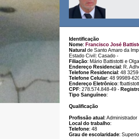
Identificação
Nome
:
Francisco José Battisto
Natural
de Santo Amaro da Impe
Estado Civil: Casado -
Filiação
: Mário Battistotti e Olga
Endereço Residencial
: R. Ad
Telefone Residencial
: 48 325
Telefone Celular
: 48 99989-62
Endereço Eletrônico
: fbattist
CPF
: 278.574.848-49 -
Registr
Tipo Sanguíneo
:
Qualificação
Profissão atual
: Administrador
Local do trabalho
:
Telefone
: 48
Grau de escolaridade
: Superio