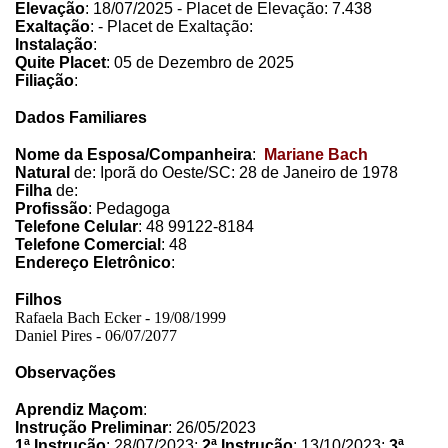
Elevação
: 18/07/2025 - Placet de Elevação: 7.438
Exaltação
: - Placet de Exaltação:
Instalação
:
Quite Placet
: 05 de Dezembro de 2025
Filiação
:
Dados Familiares
Nome da Esposa/Companheira
:
Mariane Bach
Natural
de: Iporã do Oeste/SC: 28 de Janeiro de 1978
Filha
de:
Profissão
: Pedagoga
T
elefone Celular
: 48 99122-8184
Telefone Comercial
: 48
Endereço Eletrônico
:
Filhos
Rafaela Bach Ecker - 19/08/1999
Daniel Pires - 06/07/2077
Observações
Aprendiz Maçom
:
Instrução Preliminar
: 26/05/2023
1ª Instrução
: 28/07/2023;
2ª Instrução
: 13/10/2023;
3ª