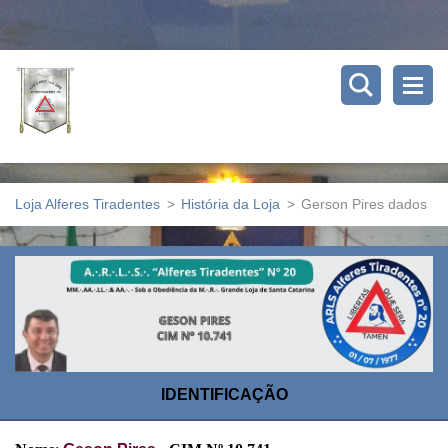
Loja Alferes Tiradentes
>
História da Loja
>
Gerson Pires dados
IDENTIFICAÇÃO