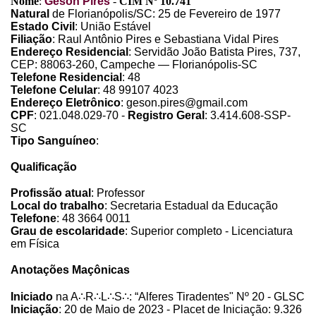
Nome
:
Geson Pires
-
CIM Nº 10.741
Natural
de Florianópolis/SC: 25 de Fevereiro de 1977
Estado Civil
: União Estável
Filiação
: Raul Antônio Pires e Sebastiana Vidal Pires
Endereço Residencial
: Servidão João Batista Pires, 737,
CEP: 88063-260, Campeche — Florianópolis-SC
Telefone Residencial
: 48
Telefone Celular
: 48 99107 4023
Endereço Eletrônico
: geson.pires@gmail.com
CPF
: 021.048.029-70 -
Registro Geral
: 3.414.608-SSP-
SC
Tipo Sanguíneo
:
Qualificação
Profissão atual
: Professor
Local do trabalho
: Secretaria Estadual da Educação
Telefone
: 48 3664 0011
Grau de escolaridade
: Superior completo - Licenciatura
em Física
Anotações Maçônicas
Iniciado
na A
∴
R
∴
L
∴
S
∴
: “Alferes Tiradentes" Nº 20 - GLSC
Iniciação
: 20 de Maio de 2023 - Placet de Iniciação: 9.326