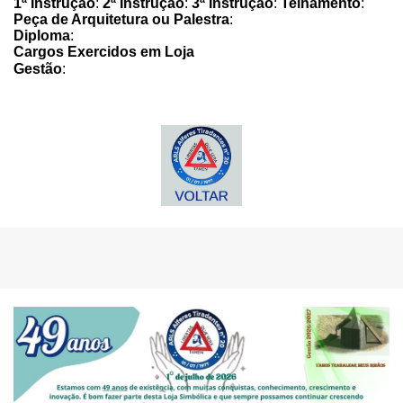
1ª Instrução
:
2ª Instrução
:
3ª Instrução
:
Telhamento
:
Peça de Arquitetura ou Palestra
:
Diploma
:
Cargos Exercidos em Loja
Gestão
: