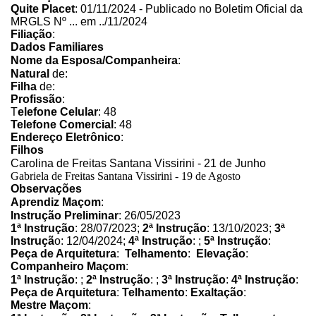
Quite Placet
: 01/11/2024 - Publicado no Boletim Oficial da
MRGLS Nº ... em ../11/2024
Filiação
:
Dados Familiares
Nome da Esposa/Companheira
:
Natural
de:
Filha
de:
Profissão
:
T
elefone Celular
: 48
Telefone Comercial
: 48
Endereço Eletrônico
:
Filhos
Carolina de Freitas Santana Vissirini - 21 de Junho
Gabriela de Freitas Santana Vissirini - 19 de Agosto
Observações
Aprendiz Maçom
:
Instrução Preliminar
: 26/05/2023
1ª Instrução
: 28/07/2023;
2ª Instrução
: 13/10/2023;
3ª
Instruçã
o: 12/04/2024;
4ª Instrução
: ;
5ª Instrução
:
Peça de Arquitetura
:
Telhamento
:
Elevação
:
Companheiro Maçom
:
1ª Instrução
: ;
2ª Instrução
: ;
3ª Instrução
:
4ª Instrução
:
Peça de Arquitetura
:
Telhamento
:
Exaltação
:
Mestre Maçom
: