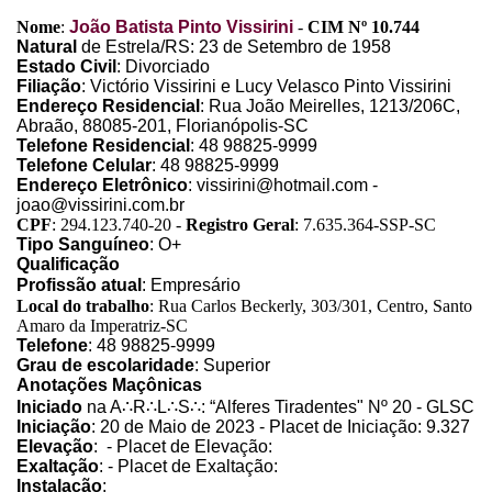
Nome
:
João Batista Pinto Vissirini
-
CIM Nº 10.744
Natural
de Estrela/RS: 23 de Setembro de 1958
Estado Civil
: Divorciado
Filiação
: Victório Vissirini e Lucy Velasco Pinto Vissirini
Endereço Residencial
: Rua João Meirelles, 1213/206C,
Abraão, 88085-201, Florianópolis-SC
Telefone Residencial
: 48 98825-9999
Telefone Celular
: 48 98825-9999
Endereço Eletrônico
: vissirini@hotmail.com -
joao@vissirini.com.br
CPF
: 294.123.740-20 -
Registro Geral
: 7.635.364-SSP-SC
Tipo Sanguíneo
: O+
Qualificação
Profissão atual
: Empresário
Local do trabalho
: Rua Carlos Beckerly, 303/301, Centro, Santo
Amaro da Imperatriz-SC
Telefone
: 48 98825-9999
Grau de escolaridade
: Superior
Anotações Maçônicas
Iniciado
na A
∴
R
∴
L
∴
S
∴
: “Alferes Tiradentes" Nº 20 - GLSC
Iniciação
: 20 de Maio de 2023 - Placet de Iniciação: 9.327
Elevação
: - Placet de Elevação:
Exaltação
: - Placet de Exaltação:
Instalação
: