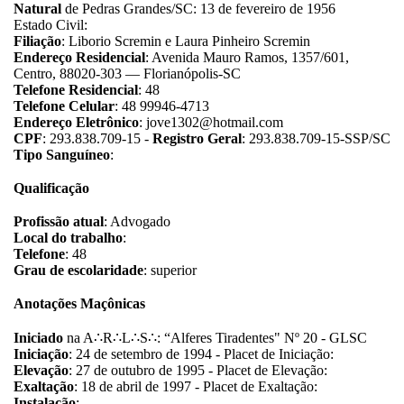
Natural
de Pedras Grandes/SC: 13 de fevereiro de 1956
Estado Civil:
Filiação
: Liborio Scremin e Laura Pinheiro Scremin
Endereço Residencial
: Avenida Mauro Ramos, 1357/601,
Centro, 88020-303 — Florianópolis-SC
Telefone Residencial
: 48
Telefone Celular
: 48 99946-4713
Endereço Eletrônico
: jove1302@hotmail.com
CPF
: 293.838.709-15 -
Registro Geral
: 293.838.709-15-SSP/SC
Tipo Sanguíneo
:
Qualificação
Profissão atual
: Advogado
Local do trabalho
:
Telefone
: 48
Grau de escolaridade
: superior
Anotações Maçônicas
Iniciado
na A
∴
R
∴
L
∴
S
∴
: “Alferes Tiradentes" Nº 20 - GLSC
Iniciação
: 24 de setembro de 1994 - Placet de Iniciação:
Elevação
: 27 de outubro de 1995 - Placet de Elevação:
Exaltação
: 18 de abril de 1997 - Placet de Exaltação:
Instalação
: