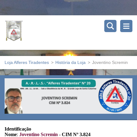
Loja Alferes Tiradentes
>
História da Loja
>
Joventino Scremin
Identificação
Nome
:
Joventino Scremin
-
CIM Nº 3.824