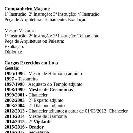
Companheiro Maçom
:
1ª Instrução: 2ª Instrução: 3ª Instrução: 4ª Instrução:
Peça de Arquitetura: Telhamento: Exaltação:
Mestre Maçom:
1ª Instrução: 2ª Instrução: 3ª Instrução: Telhamento:
Peça de Arquitetura ou Palestra:
Exaltação:
Diploma:
Cargos Exercidos em Loja
Gestão
:
1995/1996
- Mestre de Harmonia adjunto
1997
- Tesoureiro
1997/1998
- Arquiteto do Templo adjunto
1998/1999
-
Mestre de Cerimônias
1999/2001
- Chanceler
2002/2003
- 2º Experto adjunto
2003/2004
- 2º Diácono adjunto
2012/2013
- Chanceler adjunto; a partir de 01/03/2013: Chanceler
2013/2014
- Mestre de Harmonia
2014/2015
-
2º Vigilante
2015/2016
-
Orador
2016/2017
-
Secretário