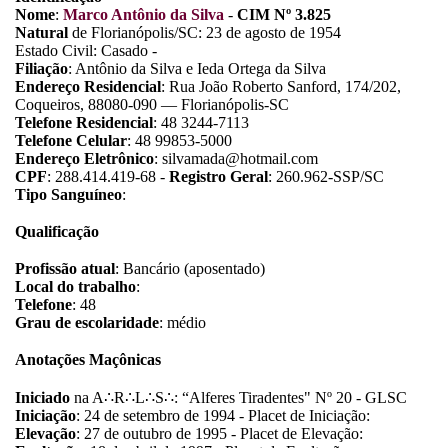
Nome
:
Marco Antônio da Silva
-
CIM Nº 3.825
Natural
de Florianópolis/SC: 23 de agosto de 1954
Estado Civil: Casado -
Filiação
: Antônio da Silva e Ieda Ortega da Silva
Endereço Residencial
: Rua João Roberto Sanford, 174/202,
Coqueiros, 88080-090 — Florianópolis-SC
Telefone Residencial
: 48 3244-7113
Telefone Celular
: 48 99853-5000
Endereço Eletrônico
: silvamada@hotmail.com
CPF
: 288.414.419-68 -
Registro Geral
: 260.962-SSP/SC
Tipo Sanguíneo
:
Qualificação
Profissão atual
: Bancário (aposentado)
Local do trabalho
:
Telefone
: 48
Grau de escolaridade
: médio
Anotações Maçônicas
Iniciado
na A
∴
R
∴
L
∴
S
∴
: “Alferes Tiradentes" Nº 20 - GLSC
Iniciação
: 24 de setembro de 1994 - Placet de Iniciação:
Elevação
: 27 de outubro de 1995 - Placet de Elevação: