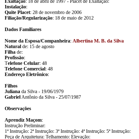
Exaltação
: 18 de abril de 1997 - Placet de Exaltação:
Instalação
:
Quite Placet
: 28 de novembro de 2006
Filiação/Regularização
: 18 de maio de 2012
Dados Familiares
Nome da Esposa/Companheira
:
Albertina M. B. da Silva
Natural
de: 15 de agosto
Filha
de:
Profissão
:
T
elefone Celular
: 48
Telefone Comercial
: 48
Endereço Eletrônico
:
Filhos
Juliana
da Silva - 19/06/1979
Gabriel
Antônio da Silva - 25/07/1987
Observações
Aprendiz Maçom
:
Instrução Preliminar:
1ª Instrução: 2ª Instrução: 3ª Instrução: 4ª Instrução: 5ª Instrução:
Peça de Arquitetura: Telhamento: Elevação: