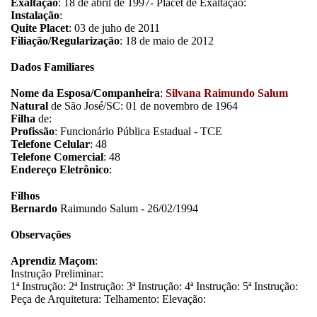
Exaltação
: 18 de abril de 1997- Placet de Exaltação:
Instalação
:
Quite Placet
: 03 de juho de 2011
Filiação/Regularização
: 18 de maio de 2012
Dados Familiares
Nome da Esposa/Companheira
:
Silvana Raimundo Salum
Natural
de São José/SC: 01 de novembro de 1964
Filha
de:
Profissão
: Funcionário Pública Estadual - TCE
Telefone Celular
: 48
Telefone Comercial
: 48
Endereço Eletrônico
:
Filhos
Bernardo
Raimundo Salum - 26/02/1994
Observações
Aprendiz Maçom
:
Instrução Preliminar:
1ª Instrução: 2ª Instrução: 3ª Instrução: 4ª Instrução: 5ª Instrução:
Peça de Arquitetura: Telhamento: Elevação: