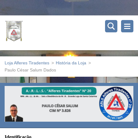
Loja Alferes Tiradentes
>
História da Loja
>
Paulo César Salum Dados
Identificação