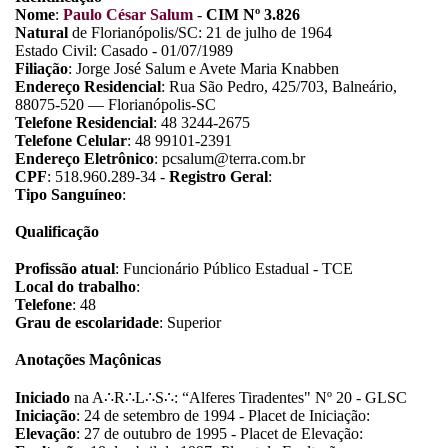
Nome
:
Paulo César Salum
-
CIM Nº 3.826
Natural
de Florianópolis/SC: 21 de julho de 1964
Estado Civil: Casado - 01/07/1989
Filiação
: Jorge José Salum e Avete Maria Knabben
Endereço Residencial
: Rua São Pedro, 425/703, Balneário,
88075-520 — Florianópolis-SC
Telefone Residencial
: 48 3244-2675
Telefone Celular
: 48 99101-2391
Endereço Eletrônico
: pcsalum@terra.com.br
CPF
: 518.960.289-34 -
Registro Geral
:
Tipo Sanguíneo
:
Qualificação
Profissão atual
: Funcionário Público Estadual - TCE
Local do trabalho
:
Telefone
: 48
Grau de escolaridade
: Superior
Anotações Maçônicas
Iniciado
na A
∴
R
∴
L
∴
S
∴
: “Alferes Tiradentes" Nº 20 - GLSC
Iniciação
: 24 de setembro de 1994 - Placet de Iniciação:
Elevação
: 27 de outubro de 1995 - Placet de Elevação: