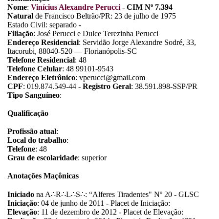
Nome
:
Vinícius Alexandre Perucci
-
CIM Nº 7.394
Natural
de Francisco Beltrão/PR: 23 de julho de 1975
Estado Civil: separado -
Filiação
: José Perucci e Dulce Terezinha Perucci
Endereço Residencial
: Servidão Jorge Alexandre Sodré, 33,
Itacorubi, 88040-520 — Florianópolis-SC
Telefone Residencial
: 48
Telefone Celular
: 48 99101-9543
Endereço Eletrônico
: vperucci@gmail.com
CPF
: 019.874.549-44 -
Registro Geral
: 38.591.898-SSP/PR
Tipo Sanguíneo
:
Qualificação
Profissão atual
:
Local do trabalho
:
Telefone
: 48
Grau de escolaridade
: superior
Anotações Maçônicas
Iniciado
na A
∴
R
∴
L
∴
S
∴
: “Alferes Tiradentes" Nº 20 - GLSC
Iniciação
: 04 de junho de 2011 - Placet de Iniciação:
Elevação
: 11 de dezembro de 2012 - Placet de Elevação: