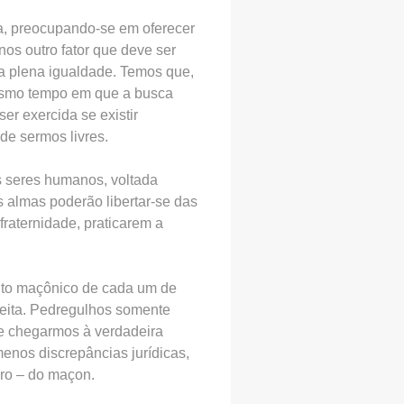
a, preocupando-se em oferecer
os outro fator que deve ser
a plena igualdade. Temos que,
mesmo tempo em que a busca
ser exercida se existir
de sermos livres.
s seres humanos, voltada
s almas poderão libertar-se das
raternidade, praticarem a
nto maçônico de cada um de
lheita. Pedregulhos somente
e chegarmos à verdadeira
enos discrepâncias jurídicas,
uro – do maçon.