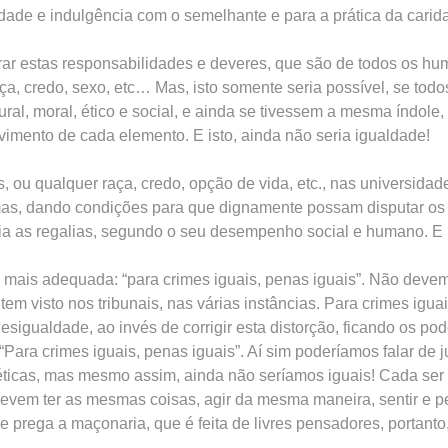
edade e indulgência com o semelhante e para a prática da carid
rar estas responsabilidades e deveres, que são de todos os hu
ça, credo, sexo, etc… Mas, isto somente seria possível, se tod
ural, moral, ético e social, e ainda se tivessem a mesma índole
imento de cada elemento. E isto, ainda não seria igualdade!
, ou qualquer raça, credo, opção de vida, etc., nas universidad
 mas, dando condições para que dignamente possam disputar o
a as regalias, segundo o seu desempenho social e humano. E is
is adequada: “para crimes iguais, penas iguais”. Não devemos
em visto nos tribunais, nas várias instâncias. Para crimes iguai
esigualdade, ao invés de corrigir esta distorção, ficando os po
Para crimes iguais, penas iguais”. Aí sim poderíamos falar de ju
 éticas, mas mesmo assim, ainda não seríamos iguais! Cada se
 devem ter as mesmas coisas, agir da mesma maneira, sentir e p
ue prega a maçonaria, que é feita de livres pensadores, portant