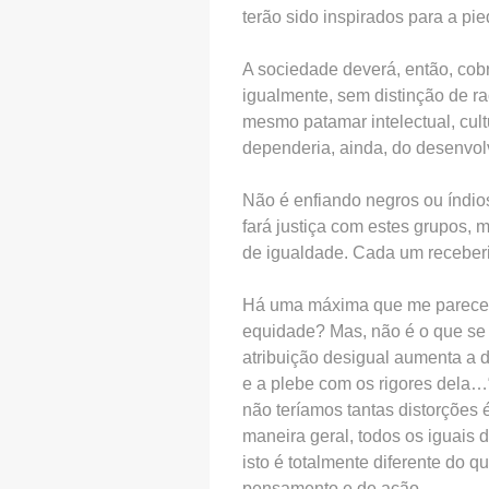
terão sido inspirados para a pi
A sociedade deverá, então, cob
igualmente, sem distinção de ra
mesmo patamar intelectual, cult
dependeria, ainda, do desenvolv
Não é enfiando negros ou índios
fará justiça com estes grupos,
de igualdade. Cada um receberi
Há uma máxima que me parece ma
equidade? Mas, não é o que se t
atribuição desigual aumenta a d
e a plebe com os rigores dela…“
não teríamos tantas distorções
maneira geral, todos os iguais
isto é totalmente diferente do q
pensamento e de ação.