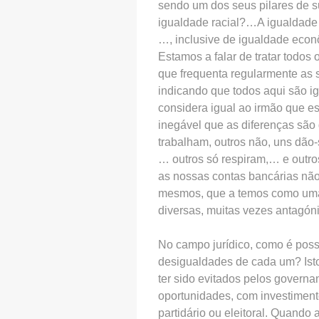
sendo um dos seus pilares de s
igualdade racial?…A igualdade s
…, inclusive de igualdade econô
Estamos a falar de tratar todo
que frequenta regularmente as s
indicando que todos aqui são i
considera igual ao irmão que e
inegável que as diferenças são 
trabalham, outros não, uns dão
… outros só respiram,… e outros
as nossas contas bancárias não
mesmos, que a temos como uma 
diversas, muitas vezes antagón
No campo jurídico, como é possí
desigualdades de cada um? Isto 
ter sido evitados pelos governan
oportunidades, com investimen
partidário ou eleitoral. Quando