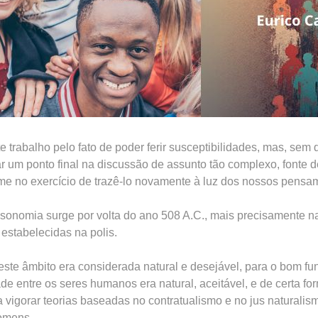
e trabalho pelo fato de poder ferir susceptibilidades, mas, se
r um ponto final na discussão de assunto tão complexo, fonte d
o-me no exercício de trazê-lo novamente à luz dos nossos pensa
 isonomia surge por volta do ano 508 A.C., mais precisamente n
s estabelecidas na polis.
deste âmbito era considerada natural e desejável, para o bom f
e entre os seres humanos era natural, aceitável, e de certa fo
 vigorar teorias baseadas no contratualismo e no jus natural
homens.