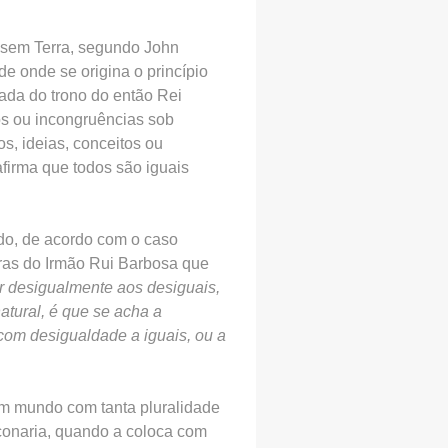
 sem Terra, segundo John
de onde se origina o princípio
mada do trono do então Rei
os ou incongruências sob
s, ideias, conceitos ou
afirma que todos são iguais
ado, de acordo com o caso
vras do Irmão Rui Barbosa que
r desigualmente aos desiguais,
tural, é que se acha a
 com desigualdade a iguais, ou a
num mundo com tanta pluralidade
çonaria, quando a coloca com