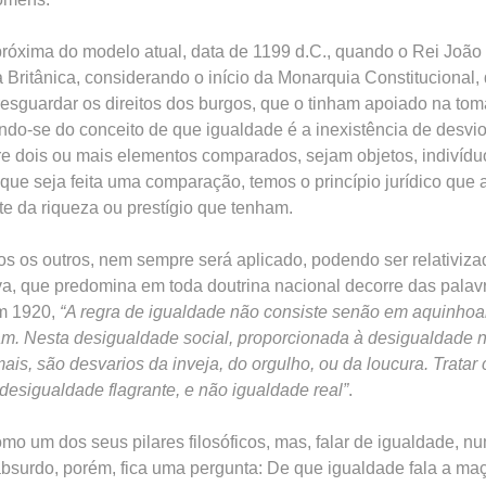
róxima do modelo atual, data de 1199 d.C., quando o Rei João
Britânica, considerando o início da Monarquia Constitucional, 
 resguardar os direitos dos burgos, que o tinham apoiado na to
ndo-se do conceito de que igualdade é a inexistência de desvi
re dois ou mais elementos comparados, sejam objetos, indivíduo
ue seja feita uma comparação, temos o princípio jurídico que 
te da riqueza ou prestígio que tenham.
os os outros, nem sempre será aplicado, podendo ser relativiz
tiva, que predomina em toda doutrina nacional decorre das pala
em 1920,
“A regra de igualdade não consiste senão em aquinhoa
. Nesta desigualdade social, proporcionada à desigualdade na
mais, são desvarios da inveja, do orgulho, ou da loucura. Tratar
desigualdade flagrante, e não igualdade real”
.
mo um dos seus pilares filosóficos, mas, falar de igualdade, 
bsurdo, porém, fica uma pergunta: De que igualdade fala a ma