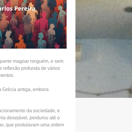
m querer magoar ninguém, e sem
e reflexão profunda de vários
mentos.
a Grécia antiga, embora
uncionamento da sociedade, e
rma desejável, perdurou até o
ismo, que postulavam uma ordem