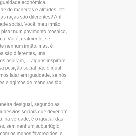
 igualdade econômica,
de de maneiras e atitudes. etc.
as raças são diferentes? Ah!
ade social. Você, meu irmão,
 a pisar num pavimento mosaico,
mo: Você, realmente, se
 de nenhum irmão, mas, é
s são diferentes, uns
ros aspiram,… alguns inspiram,
a posição social não é igual,
mos falar em igualdade, se nós
es e agimos de maneiras tão
maneira desigual, segundo as
ir desvios sociais que deveriam
a, na verdade, é o igualar das
es, sem nenhum subterfúgio
e com os menos favorecidos, e