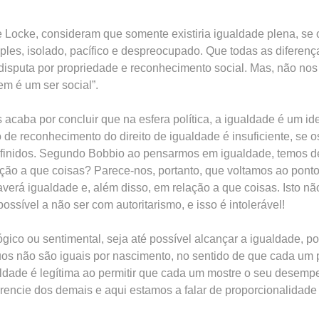
 Locke, consideram que somente existiria igualdade plena, s
mples, isolado, pacífico e despreocupado. Que todas as diferen
a disputa por propriedade e reconhecimento social. Mas, não n
em é um ser social”.
s acaba por concluir que na esfera política, a igualdade é um i
 de reconhecimento do direito de igualdade é insuficiente, se
efinidos. Segundo Bobbio ao pensarmos em igualdade, temos d
ão a que coisas? Parece-nos, portanto, que voltamos ao ponto 
averá igualdade e, além disso, em relação a que coisas. Isto n
ossível a não ser com autoritarismo, e isso é intolerável!
ógico ou sentimental, seja até possível alcançar a igualdade, po
duos não são iguais por nascimento, no sentido de que cada um
aldade é legítima ao permitir que cada um mostre o seu desem
ferencie dos demais e aqui estamos a falar de proporcionalidad