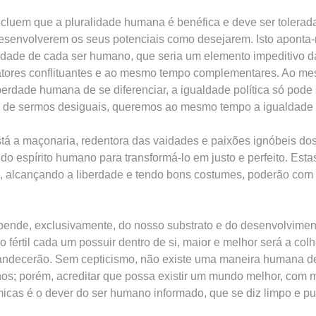
luem que a pluralidade humana é benéfica e deve ser tolerad
esenvolverem os seus potenciais como desejarem. Isto aponta-n
rdade de cada ser humano, que seria um elemento impeditivo d
 fatores conflituantes e ao mesmo tempo complementares. Ao 
liberdade humana de se diferenciar, a igualdade política só pode 
e de sermos desiguais, queremos ao mesmo tempo a igualdade 
stá a maçonaria, redentora das vaidades e paixões ignóbeis do
o espírito humano para transformá-lo em justo e perfeito. Esta
e, alcançando a liberdade e tendo bons costumes, poderão com f
epende, exclusivamente, do nosso substrato e do desenvolvime
no fértil cada um possuir dentro de si, maior e melhor será a co
plandecerão. Sem cepticismo, não existe uma maneira humana d
os; porém, acreditar que possa existir um mundo melhor, com m
ómicas é o dever do ser humano informado, que se diz limpo e p