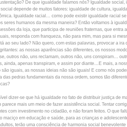
ustentação? De que igualdade falamos nós? Igualdade social,
ocial depende de muitos fatores: igualdade de cultura, igualda
mica. Igualdade racial… como pode existir igualdade racial se 
s os seres humanos da mesma maneira? Então voltamos à iguald
essões da loja, que participa de reuniões fraternas, que entra
guais, responda com franqueza, não para mim, mas para si mes
stá ao seu lado? Não quero, com estas palavras, provocar a ira
gritantes: as nossas aparências são diferentes, os nossos modo
-se, outros não, uns reclamam, outros não, uns conspiram… out
, ainda, apenas transpiram, e assim por diante…E mais, a noss
 são iguais, as nossas ideias não são iguais! E como nós pode
das pedras fundamentais da nossa ordem, somos tão diferent
icas?
vel dizer-se que há igualdade no fato de distribuir justiça de 
parece mais um meio de fazer assistência social. Tentar corrig
tes com investimento no cidadão, e não foram feitos. O que falt
to maciço em educação e saúde, para as crianças e adolescent
 adultos, terão uma consciência de harmonia social benevolent