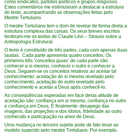
como sindicatos, partidos políticos e grupos religiosos.
Estes comentários me estimularam a destacar a estrutura
do texto, acompanhando as observações feitas pelo
Mestre Tertuliano.
O mestre Tertuliano tem o dom de revelar de forma direta a
estrutura complexa das coisas. Os seus breves escritos
lembram-me os textos de Claude Lévi – Strauss sobre a
Antropologia Estrutural.
O texto é constituído de três partes, cada com apenas duas
laudas. Cada parte apresenta quatro conceitos. Os
primeiros três ‘conceitos guias’ de cada parte são:
conhecer a si mesmo, conhecer o outro e conhecer a
Deus. Seguem-se os conceitos relativos ao aceitar tal
conhecimento: aceitação do si mesmo revelado pelo
conhecimento, aceitação do outro revelado pelo
conhecimento e aceitar a Deus após conhecê-lo.
As conseqüências esperadas em face desta atitude de
aceitação são: confiança em si mesmo, confiança no outro
e confiança em Deus. E finalmente: desapego das
imagens, das projeções e dos ídolos, fidelidade ao outro
conhecido e participação no amor de Deus.
Uma mudança no terceiro sujeito pode de fato levar ao
modelo sugerido pelo mestre Tertuliano. Por exemplo,