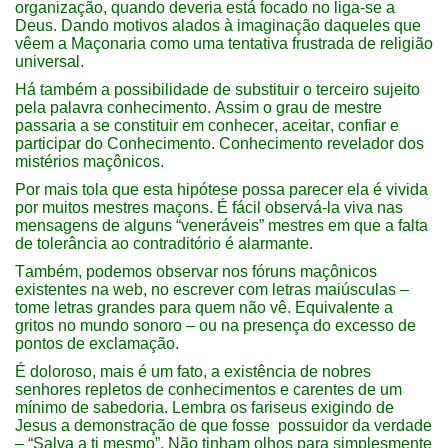
organização, quando deveria está focado no liga-se a
Deus. Dando motivos alados à imaginação daqueles que
vêem a Maçonaria como uma tentativa frustrada de religião
universal.
Há também a possibilidade de substituir o terceiro sujeito
pela palavra conhecimento. Assim o grau de mestre
passaria a se constituir em conhecer, aceitar, confiar e
participar do Conhecimento. Conhecimento revelador dos
mistérios maçônicos.
Por mais tola que esta hipótese possa parecer ela é vivida
por muitos mestres maçons. É fácil observá-la viva nas
mensagens de alguns “veneráveis” mestres em que a falta
de tolerância ao contraditório é alarmante.
Também, podemos observar nos fóruns maçônicos
existentes na web, no escrever com letras maiúsculas –
tome letras grandes para quem não vê. Equivalente a
gritos no mundo sonoro – ou na presença do excesso de
pontos de exclamação.
É doloroso, mais é um fato, a existência de nobres
senhores repletos de conhecimentos e carentes de um
mínimo de sabedoria. Lembra os fariseus exigindo de
Jesus a demonstração de que fosse possuidor da verdade
– “Salva a ti mesmo”. Não tinham olhos para simplesmente