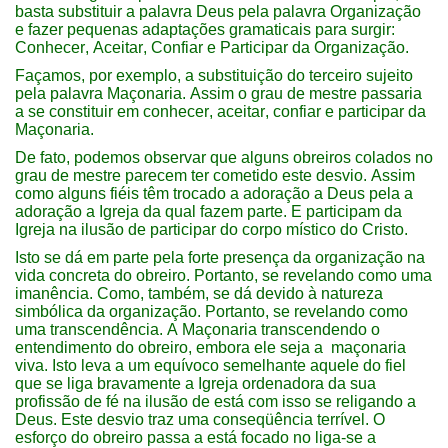
basta substituir a palavra Deus pela palavra Organização
e fazer pequenas adaptações gramaticais para surgir:
Conhecer, Aceitar, Confiar e Participar da Organização.
Façamos, por exemplo, a substituição do terceiro sujeito
pela palavra Maçonaria. Assim o grau de mestre passaria
a se constituir em conhecer, aceitar, confiar e participar da
Maçonaria.
De fato, podemos observar que alguns obreiros colados no
grau de mestre parecem ter cometido este desvio. Assim
como alguns fiéis têm trocado a adoração a Deus pela a
adoração a Igreja da qual fazem parte. E participam da
Igreja na ilusão de participar do corpo místico do Cristo.
Isto se dá em parte pela forte presença da organização na
vida concreta do obreiro. Portanto, se revelando como uma
imanência. Como, também, se dá devido à natureza
simbólica da organização. Portanto, se revelando como
uma transcendência. A Maçonaria transcendendo o
entendimento do obreiro, embora ele seja a maçonaria
viva. Isto leva a um equívoco semelhante aquele do fiel
que se liga bravamente a Igreja ordenadora da sua
profissão de fé na ilusão de está com isso se religando a
Deus. Este desvio traz uma conseqüência terrível. O
esforço do obreiro passa a está focado no liga-se a