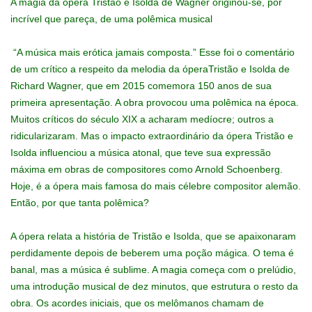
A magia da ópera Tristão e Isolda de Wagner originou-se, por
incrível que pareça, de uma polêmica musical
“A música mais erótica jamais composta.” Esse foi o comentário
de um crítico a respeito da melodia da óperaTristão e Isolda de
Richard Wagner, que em 2015 comemora 150 anos de sua
primeira apresentação. A obra provocou uma polêmica na época.
Muitos críticos do século XIX a acharam medíocre; outros a
ridicularizaram. Mas o impacto extraordinário da ópera Tristão e
Isolda influenciou a música atonal, que teve sua expressão
máxima em obras de compositores como Arnold Schoenberg.
Hoje, é a ópera mais famosa do mais célebre compositor alemão.
Então, por que tanta polêmica?
A ópera relata a história de Tristão e Isolda, que se apaixonaram
perdidamente depois de beberem uma poção mágica. O tema é
banal, mas a música é sublime. A magia começa com o prelúdio,
uma introdução musical de dez minutos, que estrutura o resto da
obra. Os acordes iniciais, que os melômanos chamam de