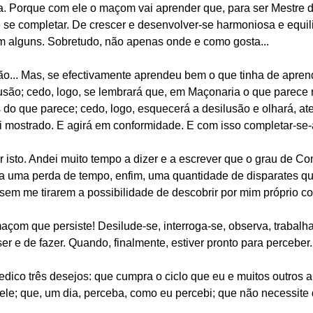
. Porque com ele o maçom vai aprender que, para ser Mestre de
se completar. De crescer e desenvolver-se harmoniosa e equi
alguns. Sobretudo, não apenas onde e como gosta...
o... Mas, se efectivamente aprendeu bem o que tinha de apren
lusão; cedo, logo, se lembrará que, em Maçonaria o que parece
do que parece; cedo, logo, esquecerá a desilusão e olhará, ate
i mostrado. E agirá em conformidade. E com isso completar-se-
 isto. Andei muito tempo a dizer e a escrever que o grau de 
ra uma perda de tempo, enfim, uma quantidade de disparates qu
 sem me tirarem a possibilidade de descobrir por mim próprio 
çom que persiste! Desilude-se, interroga-se, observa, trabalha
r e de fazer. Quando, finalmente, estiver pronto para perceber.
ico três desejos: que cumpra o ciclo que eu e muitos outros 
ele; que, um dia, perceba, como eu percebi; que não necessite