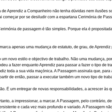
 de Aprendiz a Companheiro não tenha dúvidas nem ilusões s
. vai começar por se desiludir com a espartana Cerimónia de Pa
Cerimónia de passagem é tão simples. Porque ela é propositad
arca apenas uma mudança de estatuto, de grau, de Aprendiz
 um novo estilo e objectivo de trabalho. Não uma mudança, p
endeu a fazer enquanto Aprendiz para passar a fazer o tipo de 
diz toda a sua vida maçónica. A Passagem assinala que, para
partir de então, passar a executar também um novo tipo de trab
. É um entregar de novas responsabilidades, a acrescer às q
anto, a impressionar, a marcar. A Passagem, pelo contrário, des
ersistente e cada vez mais profundo e variado. A Passagem não