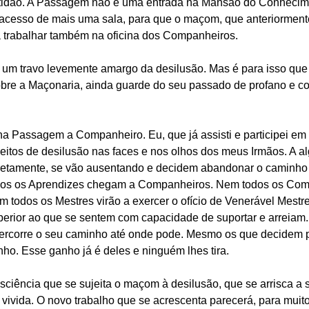
aptidão. A Passagem não é uma entrada na Mansão do Conhecim
 acesso de mais uma sala, para que o maçom, que anteriorment
a trabalhar também na oficina dos Companheiros.
m travo levemente amargo da desilusão. Mas é para isso que
sobre a Maçonaria, ainda guarde do seu passado de profano e c
ha Passagem a Companheiro. Eu, que já assisti e participei e
eitos de desilusão nas faces e nos olhos dos meus Irmãos. A al
etamente, se vão ausentando e decidem abandonar o caminho
todos os Aprendizes chegam a Companheiros. Nem todos os Co
todos os Mestres virão a exercer o ofício de Venerável Mestre
uperior ao que se sentem com capacidade de suportar e arreia
percorre o seu caminho até onde pode. Mesmo os que decidem pa
ho. Esse ganho já é deles e ninguém lhes tira.
ciência que se sujeita o maçom à desilusão, que se arrisca a 
vivida. O novo trabalho que se acrescenta parecerá, para muito