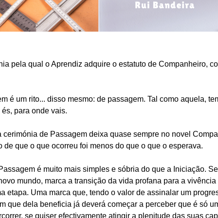
 pela qual o Aprendiz adquire o estatuto de Companheiro, co
em é um rito... disso mesmo: de passagem. Tal como aquela, tem
és, para onde vais.
, a cerimónia de Passagem deixa quase sempre no novel Compa
de que o que ocorreu foi menos do que o que o esperava.
Passagem é muito mais simples e sóbria do que a Iniciação. S
novo mundo, marca a transição da vida profana para a vivênc
a etapa. Uma marca que, tendo o valor de assinalar um progre
m que dela beneficia já deverá começar a perceber que é só u
orrer, se quiser efectivamente atingir a plenitude das suas ca