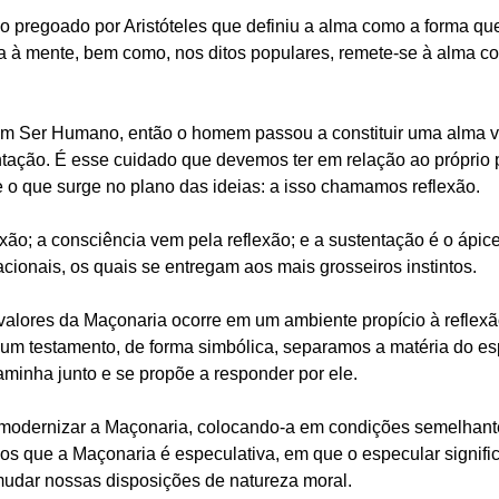
ico pregoado por Aristóteles que definiu a alma como a forma que
ma à mente, bem como, nos ditos populares, remete-se à alma c
um Ser Humano, então o homem passou a constituir uma alma vi
ntação. É esse cuidado que devemos ter em relação ao próprio
e o que surge no plano das ideias: a isso chamamos reflexão.
xão; a consciência vem pela reflexão; e a sustentação é o ápice
acionais, os quais se entregam aos mais grosseiros instintos.
lores da Maçonaria ocorre em um ambiente propício à reflexão, cu
um testamento, de forma simbólica, separamos a matéria do esp
aminha junto e se propõe a responder por ele.
modernizar a Maçonaria, colocando-a em condições semelhan
os que a Maçonaria é especulativa, em que o especular signific
 mudar nossas disposições de natureza moral.