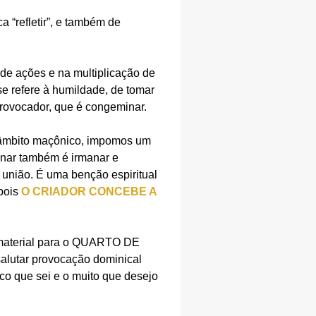
ca “refletir”, e também de
 de ações e na multiplicação de
e refere à humildade, de tomar
rovocador, que é congeminar.
m âmbito maçônico, impomos um
inar também é irmanar e
união. É uma benção espiritual
 pois
O CRIADOR CONCEBE A
s material para o QUARTO DE
tar provocação dominical
uco que sei e o muito que desejo