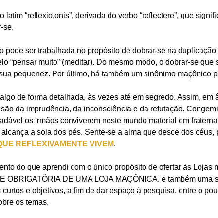
o latim “reflexio,onis”, derivada do verbo “reflectere”, que signifi
r-se.
o pode ser trabalhada no propósito de dobrar-se na duplicação
lo “pensar muito” (meditar). Do mesmo modo, o dobrar-se que s
e sua pequenez. Por último, há também um sinônimo maçônico p
r algo de forma detalhada, às vezes até em segredo. Assim, e
ensão da imprudência, da inconsciência e da refutação. Congem
dável os Irmãos conviverem neste mundo material em fraterna 
alcança a sola dos pés. Sente-se a alma que desce dos céus,
QUE REFLEXIVAMENTE VIVEM
.
nto do que aprendi com o único propósito de ofertar às Loja
OBRIGATÓRIA DE UMA LOJA MAÇÔNICA, e também uma salu
curtos e objetivos, a fim de dar espaço à pesquisa, entre o po
obre os temas.