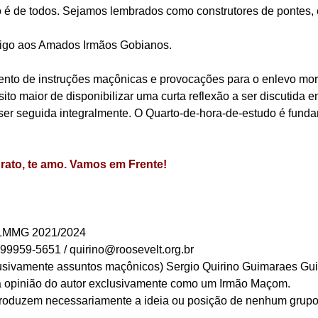
é de todos. Sejamos lembrados como construtores de pontes, 
tigo aos Amados Irmãos Gobianos.
ento de instruções maçônicas e provocações para o enlevo mora
 maior de disponibilizar uma curta reflexão a ser discutida e
e ser seguida integralmente. O Quarto-de-hora-de-estudo é fun
grato, te amo. Vamos em Frente!
GLMMG 2021/2024
 99959-5651 / quirino@roosevelt.org.br
usivamente assuntos maçônicos) Sergio Quirino Guimaraes Gu
 a opinião do autor exclusivamente como um Irmão Maçom.
roduzem necessariamente a ideia ou posição de nenhum grupo,