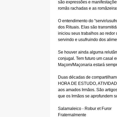
são expressões e manifestações
romãs rachadas e as romãzeira
O entendimento do “servir/usufr
dos Rituais. Elas são transmiti
iniciou seus trabalhos ao redo
servindo e usufruindo dos alimen
Se houver ainda alguma relutân
conjugal. Tem futuro um casal 
Maçom/Maçonaria estará semp
Duas décadas de compartilhame
HORA DE ESTUDO, ATIVIDADE 
aos amados Irmãos. São artigos 
que os Irmãos se aprofundem s
Salamaleico - Robur et Furor
Fraternalmente