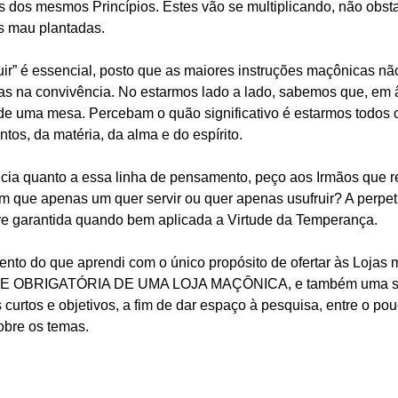
 dos mesmos Princípios. Estes vão se multiplicando, não obst
s mau plantadas.
uir” é essencial, posto que as maiores instruções maçônicas n
das na convivência. No estarmos lado a lado, sabemos que, em 
r de uma mesa. Percebam o quão significativo é estarmos todos
tos, da matéria, da alma e do espírito.
cia quanto a essa linha de pensamento, peço aos Irmãos que re
em que apenas um quer servir ou quer apenas usufruir? A perpe
re garantida quando bem aplicada a Virtude da Temperanç
nto do que aprendi com o único propósito de ofertar às Loja
OBRIGATÓRIA DE UMA LOJA MAÇÔNICA, e também uma salu
curtos e objetivos, a fim de dar espaço à pesquisa, entre o po
obre os temas.