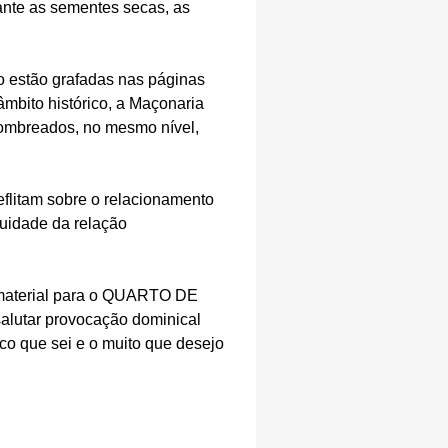
ante as sementes secas, as
ão estão grafadas nas páginas
âmbito histórico, a Maçonaria
 ombreados, no mesmo nível,
flitam sobre o relacionamento
tuidade da relação
a.
s material para o QUARTO DE
tar provocação dominical
uco que sei e o muito que desejo