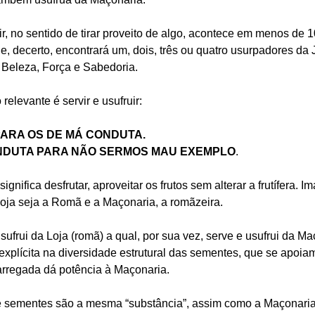
uir, no sentido de tirar proveito de algo, acontece em menos d
e, decerto, encontrará um, dois, três ou quatro usurpadores da 
 Beleza, Força e Sabedoria.
levante é servir e usufruir:
PARA OS DE MÁ CONDUTA.
NDUTA PARA NÃO SERMOS MAU EXEMPLO
.
 significa desfrutar, aproveitar os frutos sem alterar a frutífera
ja seja a Romã e a Maçonaria, a romãzeira.
ufrui da Loja (romã) a qual, por sua vez, serve e usufrui da Maç
 explícita na diversidade estrutural das sementes, que se apo
arregada dá potência à Maçonaria.
e sementes são a mesma “substância”, assim como a Maçonari