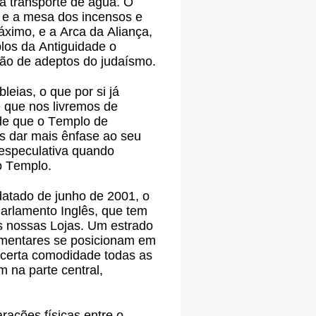
ra transporte de água. O
 e a mesa dos incensos e
ximo, e a Arca da Aliança,
los da Antiguidade o
ão de adeptos do judaísmo.
eias, o que por si já
e que nos livremos de
 de que o Templo de
s dar mais ênfase ao seu
 especulativa quando
o Templo.
datado de junho de 2001, o
arlamento Inglês, que tem
 nossas Lojas. Um estrado
lamentares se posicionam em
m certa comodidade todas as
 na parte central,
rações físicas entre o