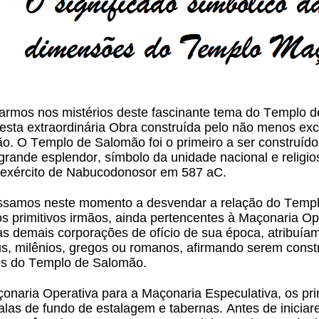
rmos nos mistérios deste fascinante tema do Templo d
o esta extraordinária Obra construída pelo não menos e
ão. O Templo de Salomão foi o primeiro a ser construíd
 grande esplendor, símbolo da unidade nacional e religi
 exército de Nabucodonosor em 587 aC.
assamos neste momento a desvendar a relação do Temp
s primitivos irmãos, ainda pertencentes à Maçonaria Oper
s demais corporações de ofício de sua época, atribuía
us, milênios, gregos ou romanos, afirmando serem constr
iros do Templo de Salomão.
naria Operativa para a Maçonaria Especulativa, os pri
las de fundo de estalagem e tabernas. Antes de iniciar