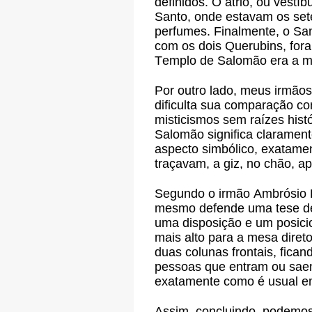
definidos. O átrio, ou vest
Santo, onde estavam os set
perfumes. Finalmente, o Sa
com os dois Querubins, for
Templo de Salomão era a mo
Por outro lado, meus irmãos
dificulta sua comparação co
misticismos sem raízes his
Salomão significa claramen
aspecto simbólico, exatame
traçavam, a giz, no chão, a
Segundo o irmão Ambrósio P
mesmo defende uma tese de 
uma disposição e um posic
mais alto para a mesa diret
duas colunas frontais, fica
pessoas que entram ou saem
exatamente como é usual e
Assim, concluindo, podemos 