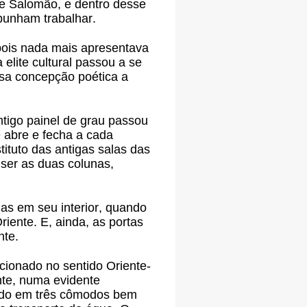
e Salomão, e dentro desse
punham trabalhar.
 pois nada mais apresentava
elite cultural passou a se
ssa concepção poética a
ntigo painel de grau passou
 abre e fecha a cada
ituto das antigas salas das
ser as duas colunas,
as em seu interior, quando
iente. E, ainda, as portas
nte.
ionado no sentido Oriente-
nte, numa evidente
dido em três cômodos bem