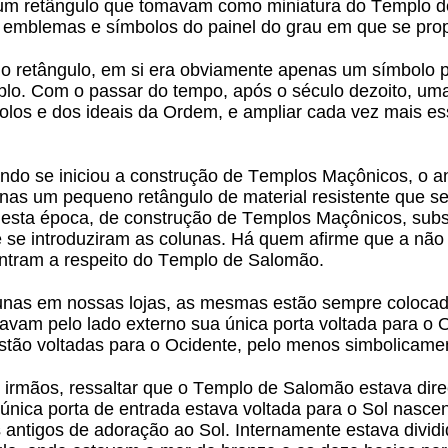
, um retângulo que tomavam como miniatura do Templo d
 emblemas e símbolos do painel do grau em que se pro
ido retângulo, em si era obviamente apenas um símbolo
lo. Com o passar do tempo, após o século dezoito, uma 
olos e dos ideais da Ordem, e ampliar cada vez mais e
uando se iniciou a construção de Templos Maçônicos, o a
nas um pequeno retângulo de material resistente que se
esta época, de construção de Templos Maçônicos, subst
 se introduziram as colunas. Há quem afirme que a não 
ntram a respeito do Templo de Salomão.
lunas em nossas lojas, as mesmas estão sempre colocad
am pelo lado externo sua única porta voltada para o Or
stão voltadas para o Ocidente, pelo menos simbolicame
rmãos, ressaltar que o Templo de Salomão estava direc
a única porta de entrada estava voltada para o Sol nasce
ntigos de adoração ao Sol. Internamente estava divi