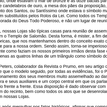
íbulo, onde estavam o mar de bronze e as doze bacias pa
e candelabros de ouro, a mesa dos pães da proposição,
nto dos Santos, ou Santíssimo onde estava o símbolo má
am substituídos pelos Rolos da Lei. Como todos os Temp
rada do Deus Todo Poderoso, e não um lugar de reuni
, nossas Lojas são típicas casas para reunião de assembl
m o Templo de Salomão. Desta forma, é mister, a fim d
tóricas, que nos mantenhamos dentro do conceito exato
te para a nossa ordem. Sendo assim, torna-se imperioso
nte como faziam os nossos primeiros irmãos desta fase
penas as quatros linhas de um triângulo como símbolo d
eters, colaborador da Revista o Prumo, em seu artigo 
que o modelo seguido, por todas as evidências, foi o P
ionamento dos seus membros muito assemelhado ao das
ora e seus auxiliares e um corpo central em que os par
ndo frente a frente. Essa disposição é dado observar co
 do recinto, bem como todos os atos que se desenrolam
m nossas Lojas.
após mergulhar nos fatos históricos, afirmar que compa