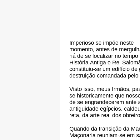
Imperioso se impõe neste
momento, antes de mergulha
há de se localizar no temp
História Antiga o Rei Salom
constituiu-se um edifício de
destruição comandada pelo
Visto isso, meus Irmãos, p
se historicamente que nosso
de se engrandecerem ante a
antiguidade egípcios, calde
reta, da arte real dos obre
Quando da transição da Maço
Maçonaria reuniam-se em sa