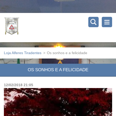
Loja Alferes Tiradentes
>
Os sonhos e a felicidade
OS SONHOS E A FELICIDADE
12/02/2018 21:05