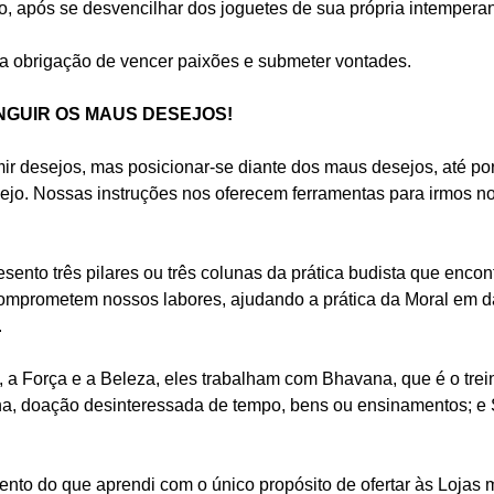
ão, após se desvencilhar dos joguetes de sua própria intemper
obrigação de vencer paixões e submeter vontades.
NGUIR OS MAUS DESEJOS!
imir desejos, mas posicionar-se diante dos maus desejos, até p
jo. Nossas instruções nos oferecem ferramentas para irmos no
sento três pilares ou três colunas da prática budista que enc
mprometem nossos labores, ajudando a prática da Moral em d
.
 a Força e a Beleza, eles trabalham com Bhavana, que é o tre
na, doação desinteressada de tempo, bens ou ensinamentos; e S
nto do que aprendi com o único propósito de ofertar às Loja