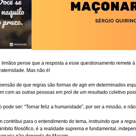
Irmãos pense que a resposta a esse questionamento remete à l
raternidade. Mas não é!
reensão de que regras são formas de agir em determinados es
m com as outras pessoas em prol de um resultado coletivo posit
 pode ser: “Tornar feliz a humanidade”, por ser a missão, e não
 contribui para o entendimento do tema, instruindo que a regra 
 âmbito filosófico, é a realidade suprema e fundamental, indep
çonaria não dependa do Maçom.