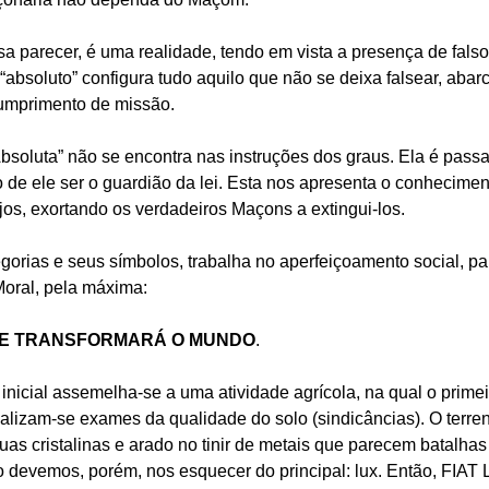
a parecer, é uma realidade, tendo em vista a presença de falso
 “absoluto” configura tudo aquilo que não se deixa falsear, abar
umprimento de missão.
Absoluta” não se encontra nas instruções dos graus. Ela é pa
o de ele ser o guardião da lei. Esta nos apresenta o conhecime
s, exortando os verdadeiros Maçons a extingui-los.
gorias e seus símbolos, trabalha no aperfeiçoamento social, 
oral, pela máxima:
E TRANSFORMARÁ O MUNDO
.
 inicial assemelha-se a uma atividade agrícola, na qual o primei
ealizam-se exames da qualidade do solo (sindicâncias). O terren
guas cristalinas e arado no tinir de metais que parecem batalha
o devemos, porém, nos esquecer do principal: lux. Então, FIAT L