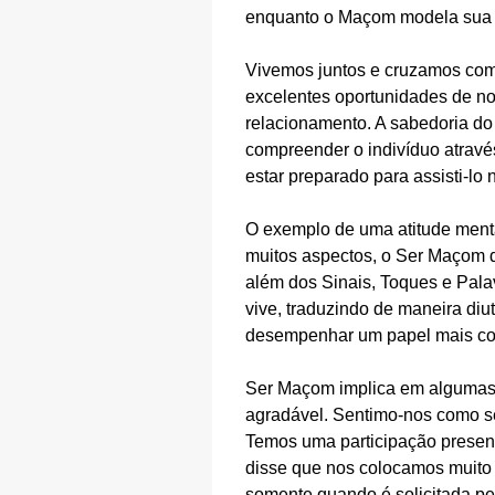
enquanto o Maçom modela sua p
Vivemos juntos e cruzamos com
excelentes oportunidades de no
relacionamento. A sabedoria d
compreender o indivíduo atravé
estar preparado para assisti-lo
O exemplo de uma atitude menta
muitos aspectos, o Ser Maçom d
além dos Sinais, Toques e Pala
vive, traduzindo de maneira diu
desempenhar um papel mais comp
Ser Maçom implica em algumas 
agradável. Sentimo-nos como se
Temos uma participação presen
disse que nos colocamos muit
somente quando é solicitada pe