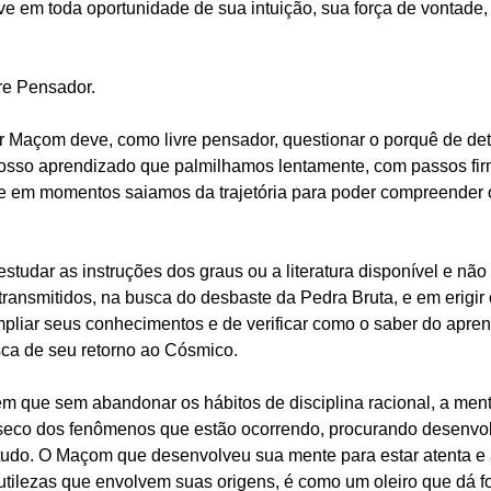
ve em toda oportunidade de sua intuição, sua força de vontade,
re Pensador.
r Maçom deve, como livre pensador, questionar o porquê de d
osso aprendizado que palmilhamos lentamente, com passos firm
e em momentos saiamos da trajetória para poder compreender
estudar as instruções dos graus ou a literatura disponível e não
 transmitidos, na busca do desbaste da Pedra Bruta, e em erigir
pliar seus conhecimentos e de verificar como o saber do apren
sca de seu retorno ao Cósmico.
m que sem abandonar os hábitos de disciplina racional, a me
nseco dos fenômenos que estão ocorrendo, procurando desenvolv
udo. O Maçom que desenvolveu sua mente para estar atenta e
tilezas que envolvem suas origens, é como um oleiro que dá fo