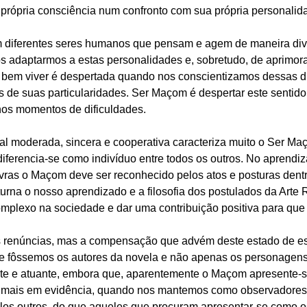
rópria consciência num confronto com sua própria personalid
 diferentes seres humanos que pensam e agem de maneira diver
s adaptarmos a estas personalidades e, sobretudo, de aprimora
o bem viver é despertada quando nos conscientizamos dessas d
s de suas particularidades. Ser Maçom é despertar este sentid
 nos momentos de dificuldades.
l moderada, sincera e cooperativa caracteriza muito o Ser Ma
iferencia-se como indivíduo entre todos os outros. No aprendi
vras o Maçom deve ser reconhecido pelos atos e posturas dent
turna o nosso aprendizado e a filosofia dos postulados da Arte
lexo na sociedade e dar uma contribuição positiva para que e
renúncias, mas a compensação que advém deste estado de espí
 fôssemos os autores da novela e não apenas os personagens p
te e atuante, embora que, aparentemente o Maçom apresente-se
o mais em evidência, quando nos mantemos como observadores
los outros, do que aqueles que procuram apresentar-se como o