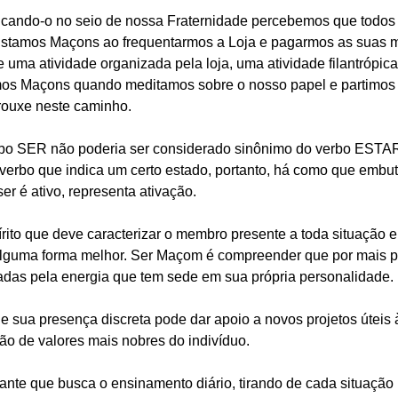
licando-o no seio de nossa Fraternidade percebemos que todo
Estamos Maçons ao frequentarmos a Loja e pagarmos as suas 
ma atividade organizada pela loja, uma atividade filantrópica,
mos Maçons quando meditamos sobre o nosso papel e partimos 
rouxe neste caminho.
o SER não poderia ser considerado sinônimo do verbo ESTAR.
 verbo que indica um certo estado, portanto, há como que embu
er é ativo, representa ativação.
ito que deve caracterizar o membro presente a toda situação 
alguma forma melhor. Ser Maçom é compreender que por mais p
das pela energia que tem sede em sua própria personalidade.
 sua presença discreta pode dar apoio a novos projetos úteis 
ão de valores mais nobres do indivíduo.
nte que busca o ensinamento diário, tirando de cada situação 