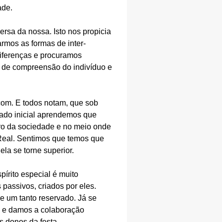
ade.
sa da nossa. Isto nos propicia
rmos as formas de inter-
iferenças e procuramos
o de compreensão do indivíduo e
çom. E todos notam, que sob
zado inicial aprendemos que
ro da sociedade e no meio onde
 Real. Sentimos que temos que
la se torne superior.
rito especial é muito
assivos, criados por eles.
 um tanto reservado. Já se
 e damos a colaboração
s donos da festa.