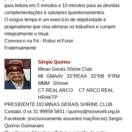
para leitura em 5 minutos e 10 minutos para as devidas
complementações e salutares questionamentos.
O exíguo tempo é um exercício de objetividade e
pragmatismo que visa otimizar os trabalhos e cumprir
integralmente o ritual.
Convosco na Fé - Robur et Furor
Fraternalmente
Sérgio Quirino
Minas Gerais Shrine Club
MI GMAdV 33°REAA 33°RB 9°RM
MMM Shriner
CT REAL ARCO CT ARCO REAL
HRAKTP
PRESIDENTE DO MINAS GERAIS SHRINE CLUB
Contato: 0 xx 31 99959-5651 / quirino@roosevelt.org.br
Facebook: (exclusivamente assuntos maçônicos) Sergio
Quirino Guimaraes