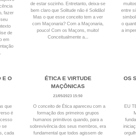
de estar sozinho. Entretanto, deixa-se
muitos
ocência
bem claro que Solitude não é Solidão!
entre s
, fazer
Mas o que esse conceito tem a ver
simbol
 seu
com Maçonaria? Com a Maçonaria,
o quant
texto
pouco! Com os Maçons, muito!
a imper
lise de
Conceitualmente a...
do em
entação
.
 E O
ÉTICA E VIRTUDE
OS 
MAÇÔNICAS
21/05/2023 15:50
as que
O conceito de Ética apareceu com a
EU T
verso é
formação dos primeiros grupos
M
ocesso
humanos primitivos quando, para a
funda
e se
sobrevivência dos seus membros, era
inicia
s, cada
fundamental que todos agissem de
orgul