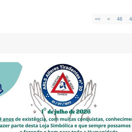
<<
<
48
4