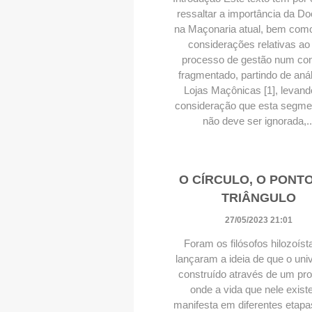
ressaltar a importância da D
na Maçonaria atual, bem como
considerações relativas ao
processo de gestão num con
fragmentado, partindo de aná
Lojas Maçônicas [1], levan
consideração que esta segm
não deve ser ignorada,..
O CÍRCULO, O PONTO
TRIÂNGULO
27/05/2023 21:01
Foram os filósofos hilozoíst
lançaram a ideia de que o uni
construído através de um pr
onde a vida que nele exist
manifesta em diferentes etapa