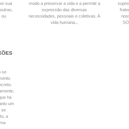
or sua
modo a preservar a vida e a permitir a
supre
 outras,
expressão das diversas
frat
 ou
necessidades, pessoais e coletivas. A
nos
vida humana...
SON
XÕES
 se
mento
ncreto.
amente,
que há
uanto um
 se
o, a
uma