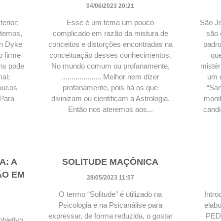
04/06/2023 20:21
terior;
Esse é um tema um pouco
São Jo
 temos,
complicado em razão da mistura de
são 
n Dyke
conceitos e distorções encontradas na
padro
o firme
conceituação desses conhecimentos.
qu
uns pode
No mundo comum ou profanamente,
mistér
al;
.................... Melhor nem dizer
um d
poucos
profanamente, pois há os que
“San
 Para
divinizam ou cientificam a Astrologia.
monit
Então nos ateremos aos...
candi
A: A
SOLITUDE MAÇÔNICA
ÃO EM
28/05/2023 11:57
O termo “Solitude” é utilizado na
Intro
Psicologia e na Psicanálise para
elabo
expressar, de forma reduzida, o gostar
PED
objetivo