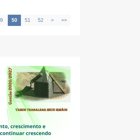
9
50
51
52
>
>>